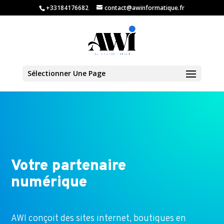
+33184176682
contact@awinformatique.fr
Sélectionner Une Page
Votre partenaire
numérique
AWI conçoit des sites internet, boutiques en